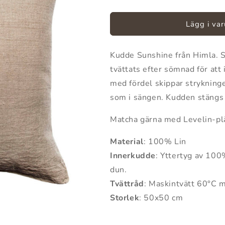
kvantitet
kvantitet
för
för
Sunshine
Sunshine
Lägg i va
Kuddfodral
Kuddfodral
Natural
Natural
Kudde Sunshine från Himla. S
tvättats efter sömnad för att
med fördel skippar strykninge
som i sängen. Kudden stängs 
Matcha gärna med Levelin-pl
Material
: 100% Lin
Innerkudde
: Yttertyg av 100
dun.
Tvättråd
:
Maskintvätt 60°C 
Storlek
: 50x50 cm