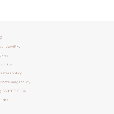
Q
vändarvillkor
okies
pvillkor
kretesspolicy
erbetalningspolicy
g 559309-0136
turns