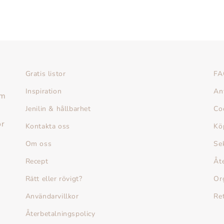
Gratis listor
FA
Inspiration
An
am
Jenilin & hållbarhet
Co
or
Kontakta oss
Kö
Om oss
Se
Recept
Åt
Rätt eller rövigt?
Or
Användarvillkor
Re
Återbetalningspolicy