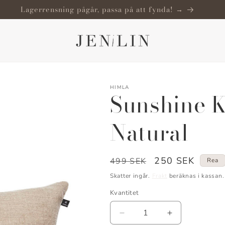
Fri frakt från 500 SEK
HIMLA
Sunshine 
Natural
Ordinarie
Försäljningspri
250 SEK
499 SEK
Rea
pris
Skatter ingår.
Frakt
beräknas i kassan.
Kvantitet
Kvantitet
Minska
Öka