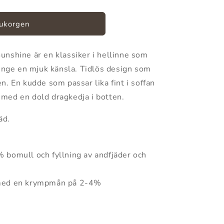
rukorgen
unshine är en klassiker i hellinne som
 inge en mjuk känsla. Tidlös design som
n. En kudde som passar lika fint i soffan
med en dold dragkedja i botten.
äd.
% bomull och fyllning av andfjäder och
med en krympmån på 2-4%