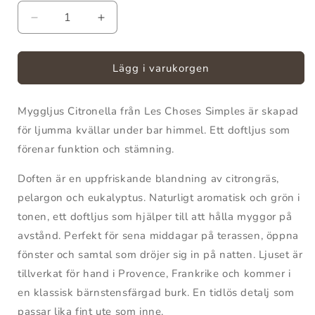
Minska
Öka
kvantitet
kvantitet
för
för
Myggljus
Myggljus
Lägg i varukorgen
Citronella
Citronella
Myggljus Citronella från Les Choses Simples är skapad
för ljumma kvällar under bar himmel. Ett doftljus som
förenar funktion och stämning.
Doften är en uppfriskande blandning av citrongräs,
pelargon och eukalyptus. Naturligt aromatisk och grön i
tonen, ett doftljus som hjälper till att hålla myggor på
avstånd. Perfekt för sena middagar på terassen, öppna
fönster och samtal som dröjer sig in på natten. Ljuset är
tillverkat för hand i Provence, Frankrike och kommer i
en klassisk bärnstensfärgad burk. En tidlös detalj som
passar lika fint ute som inne.