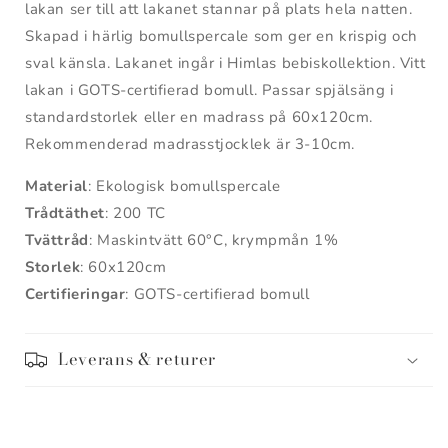
Baby
Baby
lakan ser till att lakanet stannar på plats hela natten.
Skapad i härlig bomullspercale som ger en krispig och
sval känsla. Lakanet ingår i Himlas bebiskollektion. Vitt
lakan i GOTS-certifierad bomull. Passar spjälsäng i
standardstorlek eller en madrass på 60x120cm.
Rekommenderad madrasstjocklek är 3-10cm.
Material
: Ekologisk bomullspercale
Trådtäthet
: 200 TC
Tvättråd
: Maskintvätt
6
0°C, krympmån 1%
Storlek
: 60x120cm
Certifieringar
:
GOTS-certifierad bomull
Leverans & returer