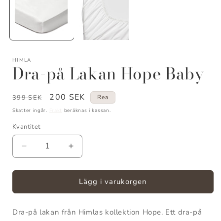
HIMLA
Dra-på Lakan Hope Baby
Ordinarie
Försäljningspris
200 SEK
399 SEK
Rea
pris
Skatter ingår.
Frakt
beräknas i kassan.
Kvantitet
Kvantitet
Minska
Öka
kvantitet
kvantitet
för
för
Dra-
Dra-
Lägg i varukorgen
på
på
Lakan
Lakan
Dra-på lakan från Himlas kollektion Hope. Ett dra-på
Hope
Hope