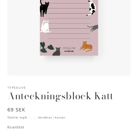
Öppna
mediet
1
TYPEALIVE
Anteckningsblock Katt
i
modalfönster
Ordinarie
69 SEK
pris
Skatter ingår.
Frakt
beräknas i kassan.
Kvantitet
Kvantitet