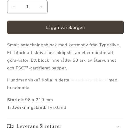
Minska
Öka
kvantitet
kvantitet
för
för
Anteckningsblock
Anteckningsblock
Lägg i varukorgen
Katt
Katt
Smalt anteckningsblock med kattmotiv från Typealive.
Ett block att skriva ner inköpslistan eller mindre att
göra-listor. Ett block innehåller 50 ark av återvunnet
och FSC
™-certifierat papper.
Hundmänniska? Kolla in detta
anteckningsblock
med
hundmotiv.
Storlek
: 98 x 210 mm
Tillverkningsland
: Tyskland
Leverans & returer