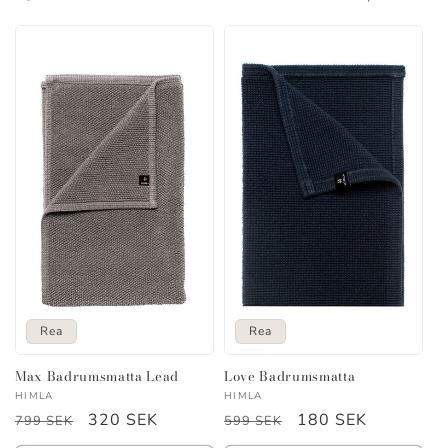
s
e
r
i
e
:
Rea
Rea
Max Badrumsmatta Lead
Love Badrumsmatta
Säljare:
Säljare:
HIMLA
HIMLA
Ordinarie
Försäljningspris
320 SEK
Ordinarie
Försäljningspris
180 SEK
799 SEK
599 SEK
pris
pris