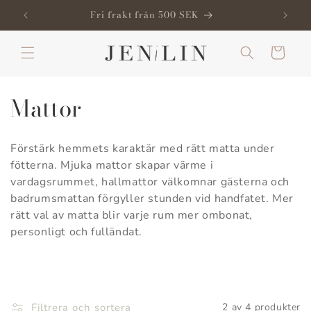
vidare
! →
Fri frakt från 500 SEK
till
innehåll
Varukorg
P
Mattor
r
Förstärk hemmets karaktär med rätt matta under
o
fötterna. Mjuka mattor skapar värme i
vardagsrummet, hallmattor välkomnar gästerna och
d
badrumsmattan förgyller stunden vid handfatet. Mer
u
rätt val av matta blir varje rum mer ombonat,
personligt och fulländat.
k
t
Filtrera och sortera
2 av 4 produkter